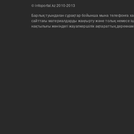
© infoportal.kz 2010-2013
Барлық туындаған сұрақтар бойынша мына телефонға хабар
сайттағы материалдарды жаңғырту және толық немесе іш
нақтылығы жөніндегі жауапкершілік ақпараттық дерекнам