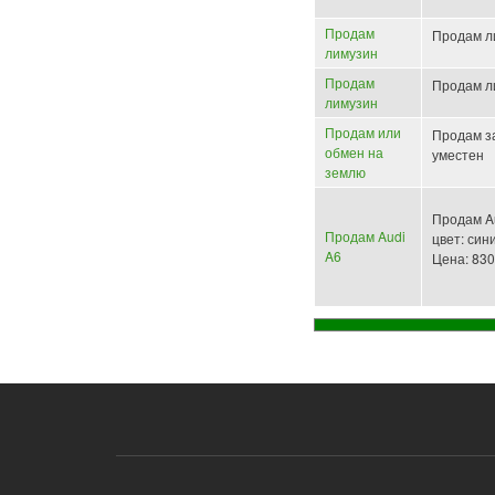
Продам
Продам л
лимузин
Продам
Продам л
лимузин
Продам или
Продам за
обмен на
уместен
землю
Продам Au
Продам Audi
цвет: син
A6
Цена: 8300