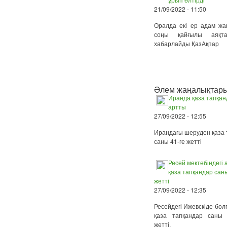
21/09/2022 - 11:50
Оралда екі ер адам жа
соңы қайғылы аяқт
хабарлайды ҚазАқпар
Әлем жаңалықтар
Иранда қаза тапқан
артты
27/09/2022 - 12:55
Ирандағы шеруден қаза 
саны 41-ге жетті
Ресей мектебіндегі
қаза тапқандар сан
жетті
27/09/2022 - 12:35
Ресейдегі Ижевскіде бол
қаза тапқандар саны
жетті.