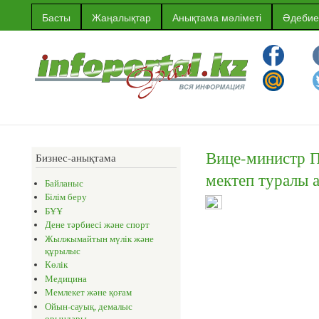
Ski
Басты
Жаңалықтар
Анықтама мәліметі
Әдебие
mai
Орал
con
қаласының
ақпараттық
порталы
Вице-министр П
Бизнес-анықтама
мектеп туралы а
Байланыс
Білім беру
БҰҰ
Дене тәрбиесі және спорт
Жылжымайтын мүлік және
құрылыс
Көлік
Медицина
Мемлекет және қоғам
Ойын-сауық, демалыс
орындары