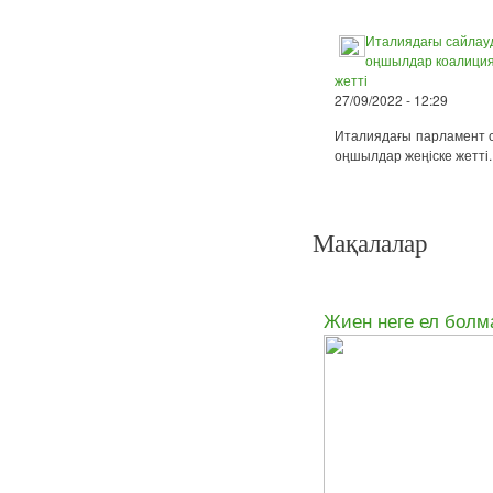
Италиядағы сайлау
оңшылдар коалиция
жетті
27/09/2022 - 12:29
Италиядағы парламент 
оңшылдар жеңіске жетті.
Мақалалар
Жиен неге ел бол