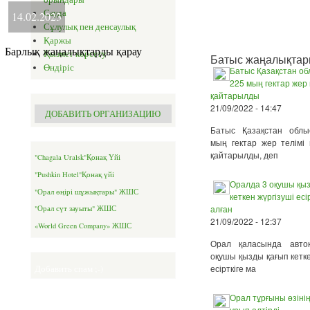
Сауда
14.02.2023
Сұлулық пен денсаулық
Қаржы
Барлық жаңалықтарды қарау
Қызмет көрсету
Батыс жаңалықта
Өндіріс
Батыс Қазақстан о
225 мың гектар жер
қайтарылды
21/09/2022 - 14:47
ДОБАВИТЬ ОРГАНИЗАЦИЮ
Батыс Қазақстан обл
мың гектар жер телімі
қайтарылды, деп
"Chagala Uralsk"Қонақ Үйі
"Pushkin Hotel"Қонақ үйі
Оралда 3 оқушы қы
"Орал өңірі шұжықтары" ЖШС
кеткен жүргізуші есі
алған
"Орал сүт зауыты" ЖШС
21/09/2022 - 12:37
«World Green Company» ЖШС
Орал қаласында авток
оқушы қызды қағып кетке
есірткіге ма
Добавить спам ;-)
Орал тұрғыны өзіні
ұрып өлтірді