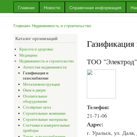
Пер
Главная
Новости
Справочная информация
На
ос
Информационный
Информация
со
портал г.Уральска
об Уральске
Главная
»
Недвижимость и строительство
и многое
Вы здесь
другое
Каталог организаций
Газификация 
Красота и здоровье
Медицина
ТОО "Электрод
Недвижимость и строительство
Агентства недвижимости
Газификация и
газоснабжение
Металлоконструкции
Окна и двери
Отопительное
оборудование
Телефон:
Столярные цеха
Строительные компании
21-71-06
Строительные материалы
Адрес:
Счетчики и измерительные
приборы
г. Уральск, ул. Даля, 
Тепло- и водоснабжение