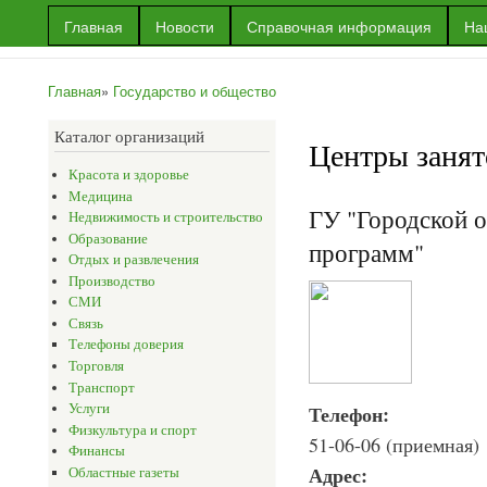
Пер
Главная
Новости
Справочная информация
На
ос
Информационный
Информация
со
портал г.Уральска
об Уральске
Главная
»
Государство и общество
и многое
Вы здесь
другое
Каталог организаций
Центры занят
Красота и здоровье
Медицина
ГУ "Городской о
Недвижимость и строительство
Образование
программ"
Отдых и развлечения
Производство
СМИ
Связь
Телефоны доверия
Торговля
Транспорт
Услуги
Телефон:
Физкультура и спорт
51-06-06 (приемная)
Финансы
Адрес:
Областные газеты