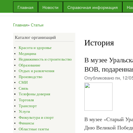
Пер
Главная
Новости
Справочная информация
На
ос
Информационный
Информация
со
портал г.Уральска
об Уральске
Главная
»
Статьи
и многое
Вы здесь
другое
Каталог организаций
История
Красота и здоровье
Медицина
В музее Уральск
Недвижимость и строительство
Образование
ВОВ, подаренна
Отдых и развлечения
Опубликовано пн, 12/0
Производство
СМИ
Связь
Телефоны доверия
Торговля
Транспорт
Услуги
Физкультура и спорт
В музее «Старый Ур
Финансы
Дню Великой Победы
Областные газеты