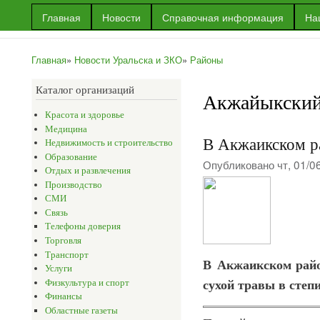
Пер
Главная
Новости
Справочная информация
На
ос
Информационный
Информация
со
портал г.Уральска
об Уральске
Главная
»
Новости Уральска и ЗКО
»
Районы
и многое
Вы здесь
другое
Каталог организаций
Акжайыкский
Красота и здоровье
Медицина
В Акжаикском ра
Недвижимость и строительство
Образование
Опубликовано чт, 01/0
Отдых и развлечения
Производство
СМИ
Связь
Телефоны доверия
Торговля
Транспорт
В
Акжаикском райо
Услуги
сухой травы в степи
Физкультура и спорт
Финансы
Областные газеты