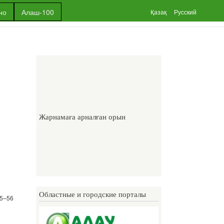
но
Алаш-100
Қазақ
Русский
Жарнамаға арналған орын
Областные и городские порталы
95–56