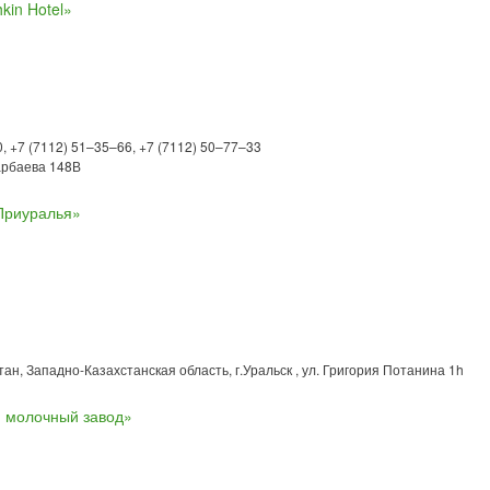
kin Hotel»
, +7 (7112) 51–35–66, +7 (7112) 50–77–33
зарбаева 148В
Приуралья»
ан, Западно-Казахстанская область, г.Уральск , ул. Григория Потанина 1h
 молочный завод»