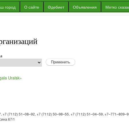
Перейти к
ш город
О сайте
Әдебиет
Объявления
Метко сказа
основному
содержанию
рганизаций
ка
ala Uralsk»
7, +7 (7112) 51–08–92, +7 (7112) 50–98–55, +7 (7112) 51–04–59, +7–771–809–
асина 67/1