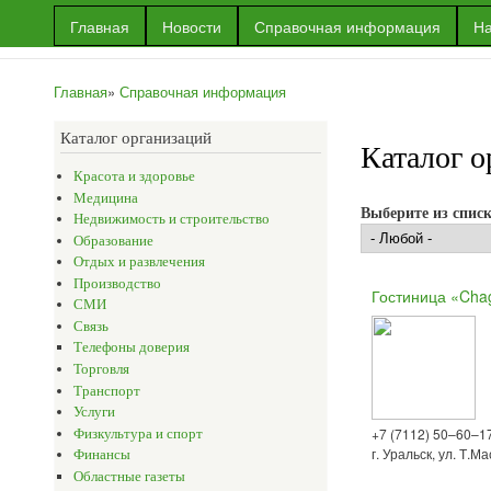
Главная
Новости
Справочная информация
На
Информационный
Информация
портал г.Уральска
об Уральске
Главная
»
Справочная информация
и многое
Вы здесь
другое
Каталог организаций
Каталог о
Красота и здоровье
Медицина
Выберите из спис
Недвижимость и строительство
Образование
Отдых и развлечения
Производство
Гостиница «Chag
СМИ
Связь
Телефоны доверия
Торговля
Транспорт
Услуги
+7 (7112) 50–60–1
Физкультура и спорт
г. Уральск, ул. Т.М
Финансы
Областные газеты