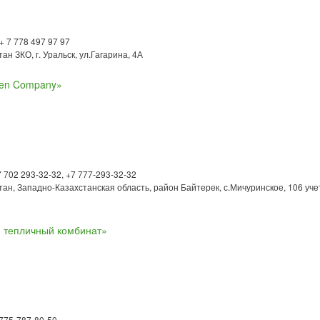
 + 7 778 497 97 97
ан ЗКО, г. Уральск, ул.Гагарина, 4А
een Company»
7 702 293-32-32, +7 777-293-32-32
тан, Западно-Казахстанская область, район Байтерек, с.Мичуринское, 106 уч
 тепличный комбинат»
 775-787-80-50