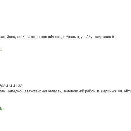
ан, Западно-Казахстанская область, г. Уральск, ул. Абулхаир хана 91
С.
 702 414 41 32
тан, Западно-Казахстанская область, Зеленовский район, п. Дариньск, ул. Айт
Қ»