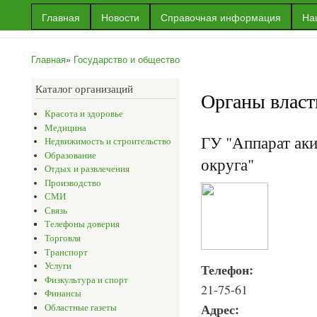
Пер
Главная
Новости
Справочная информация
На
ос
Информационный
Информация
со
портал г.Уральска
об Уральске
Главная
»
Государство и общество
и многое
Вы здесь
другое
Каталог организаций
Органы власт
Красота и здоровье
Медицина
ГУ "Аппарат аки
Недвижимость и строительство
Образование
округа"
Отдых и развлечения
Производство
СМИ
Связь
Телефоны доверия
Торговля
Транспорт
Услуги
Телефон:
Физкультура и спорт
21-75-61
Финансы
Адрес:
Областные газеты