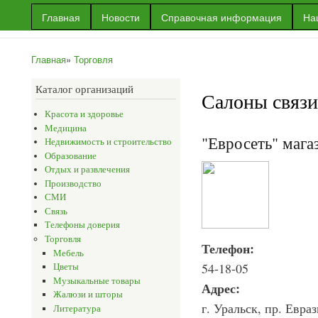
Пер
Главная
Новости
Справочная информация
На
ос
Информационный
Информация
со
портал г.Уральска
об Уральске
Главная
»
Торговля
и многое
Вы здесь
другое
Каталог организаций
Салоны связ
Красота и здоровье
Медицина
"Евросеть" мага
Недвижимость и строительство
Образование
Отдых и развлечения
Производство
СМИ
Связь
Телефоны доверия
Торговля
Телефон:
Мебель
54-18-05
Цветы
Музыкальные товары
Адрес:
Жалюзи и шторы
г. Уральск, пр. Евраз
Литература