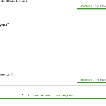
стык-Дружба, д. 232
о "Уютн
Подробнее
135 про
маг
уды"
азия, д. 101
о "Магазин
Подробнее
175 про
1
2
следующая ›
последняя»