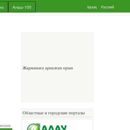
но
Алаш-100
Қазақ
Русский
Жарнамаға арналған орын
Областные и городские порталы
агазин
смотров