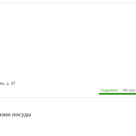
ва, д. 45
о "Посуда"
Подробнее
165 про
азин посуды