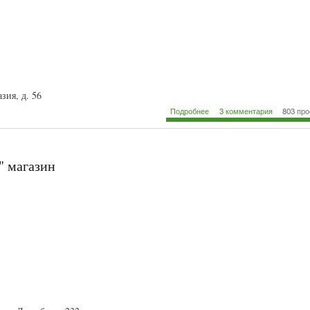
азия, д. 56
о "Айдана" магазин посуды
Подробнее
3 комментария
803 пр
" магазин