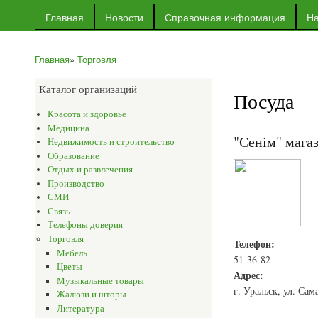
Главная
Новости
Справочная информация
На
Информационный
Информация
портал г.Уральска
об Уральске
Главная
»
Торговля
и многое
Вы здесь
другое
Каталог организаций
Посуда
Красота и здоровье
Медицина
"Сенім" мага
Недвижимость и строительство
Образование
Отдых и развлечения
Производство
СМИ
Связь
Телефоны доверия
Торговля
Телефон:
Мебель
51-36-82
Цветы
Адрес:
Музыкальные товары
г. Уральск, ул. Сам
Жалюзи и шторы
Литература