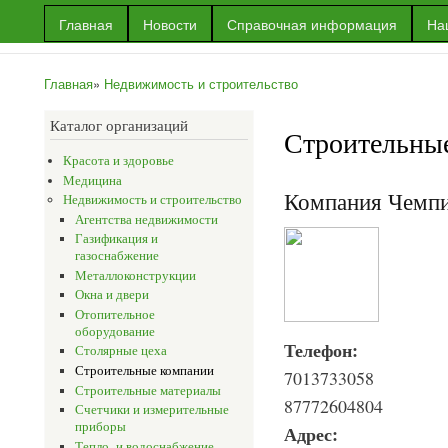
Пер
Главная
Новости
Справочная информация
На
ос
Информационный
Информация
со
портал г.Уральска
об Уральске
Главная
»
Недвижимость и строительство
и многое
Вы здесь
другое
Каталог организаций
Строительны
Красота и здоровье
Медицина
Компания Чемп
Недвижимость и строительство
Агентства недвижимости
Газификация и
газоснабжение
Металлоконструкции
Окна и двери
Отопительное
оборудование
Телефон:
Столярные цеха
Строительные компании
7013733058
Строительные материалы
87772604804
Счетчики и измерительные
приборы
Адрес:
Тепло- и водоснабжение