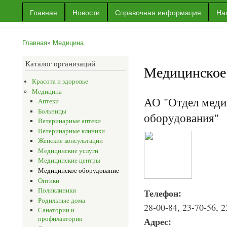
Пер
Главная
Новости
Справочная информация
На
ос
Информационный
Информация
со
портал г.Уральска
об Уральске
Главная
»
Медицина
и многое
Вы здесь
другое
Каталог организаций
Медицинское
Красота и здоровье
Медицина
АО "Отдел меди
Аптеки
Больницы
оборудования"
Ветеринарные аптеки
Ветеринарные клиники
Женские консультации
Медицинские услуги
Медицинские центры
Медицинское оборудование
Оптики
Поликлиники
Телефон:
Родильные дома
28-00-84, 23-70-56, 2
Санатории и
профилактории
Адрес: