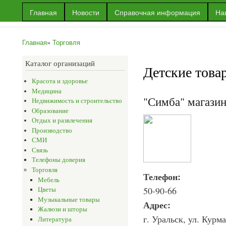
Пер
Главная
Новости
Справочная информация
На
ос
Информационный
Информация
со
портал г.Уральска
об Уральске
Главная
»
Торговля
и многое
Вы здесь
другое
Каталог организаций
Детские това
Красота и здоровье
Медицина
"Симба" магази
Недвижимость и строительство
Образование
Отдых и развлечения
Производство
СМИ
Связь
Телефоны доверия
Торговля
Телефон:
Мебель
50-90-66
Цветы
Музыкальные товары
Адрес:
Жалюзи и шторы
г. Уральск, ул. Курма
Литература