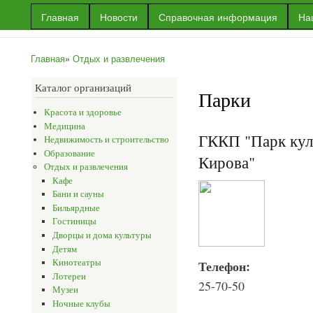
Пер
Главная
Новости
Справочная информация
На
ос
Информационный
Информация
со
портал г.Уральска
об Уральске
Главная
»
Отдых и развлечения
и многое
Вы здесь
другое
Каталог организаций
Парки
Красота и здоровье
Медицина
ГККП "Парк кул
Недвижимость и строительство
Образование
Кирова"
Отдых и развлечения
Кафе
Бани и сауны
Бильярдные
Гостиницы
Дворцы и дома культуры
Детям
Кинотеатры
Телефон:
Лотереи
25-70-50
Музеи
Ночные клубы