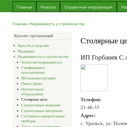
Пер
Главная
Новости
Справочная информация
На
ос
Информационный
Информация
со
портал г.Уральска
об Уральске
Главная
»
Недвижимость и строительство
и многое
Вы здесь
другое
Каталог организаций
Столярные ц
Красота и здоровье
Медицина
ИП Горбанев С.
Недвижимость и строительство
Агентства недвижимости
Газификация и
газоснабжение
Металлоконструкции
Окна и двери
Отопительное
оборудование
Телефон:
Столярные цеха
Строительные компании
21-46-33
Строительные материалы
Адрес:
Счетчики и измерительные
приборы
г. Уральск, ул. Полев
Тепло- и водоснабжение