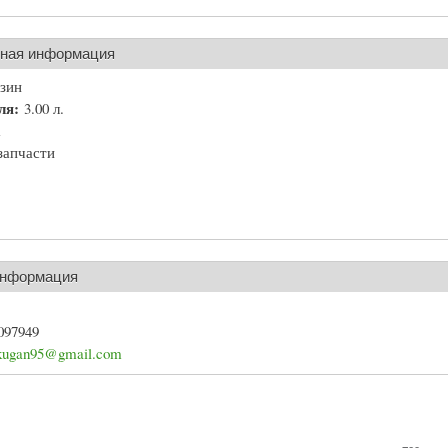
ьная информация
зин
еля:
3.00 л.
а
запчасти
информация
097949
kugan95@gmail.com