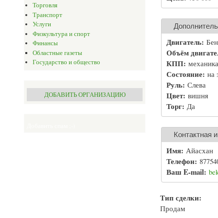
Торговля
Транспорт
Услуги
Дополнител
Физкультура и спорт
Двигатель:
Бен
Финансы
Объём двигат
Областные газеты
Государство и общество
КПП:
механик
Состояние:
на 
Руль:
Слева
Цвет:
ДОБАВИТЬ ОРГАНИЗАЦИЮ
вишня
Торг:
Да
Добавить спам ;-)
Контактная 
Имя:
Айасхан
Телефон:
87754
Ваш E-mail:
be
Тип сделки:
Продам