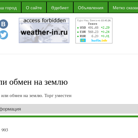
Перейти к
ш город
О сайте
Әдебиет
Объявления
Метко сказа
основному
содержанию
ли обмен на землю
0 или обмен на землю. Торг уместен
нформация
1 993