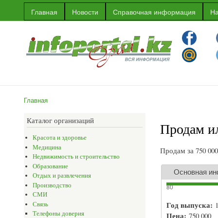
Главная
Новости
Справочная информация
На
Информационный
Информация
портал г.Уральска
об Уральске
и многое
другое
Главная
Вы здесь
Каталог организаций
Продам и
Красота и здоровье
Медицина
Продам за 750 00
Недвижимость и строительство
Образование
Основная и
Отдых и развлечения
Производство
80
СМИ
Год выпуска:
Связь
Телефоны доверия
Цена:
750 000