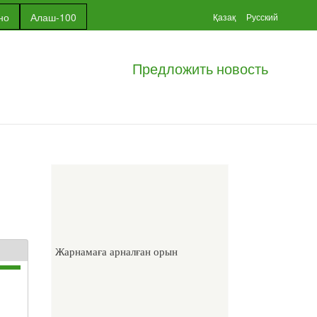
но
Алаш-100
Қазақ
Русский
Предложить новость
Жарнамаға арналған орын