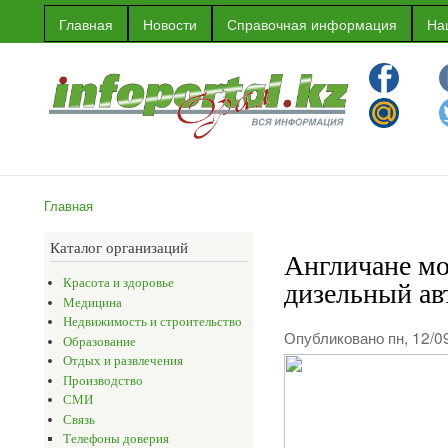
Пер
Главная
Новости
Справочная информация
На
ос
Информационный
Информация
со
портал г.Уральска
об Уральске
и многое
другое
Главная
Вы здесь
Каталог организаций
Англичане мо
дизельный ав
Красота и здоровье
Медицина
Недвижимость и строительство
Опубликовано пн, 12/0
Образование
Отдых и развлечения
Производство
СМИ
Связь
Телефоны доверия