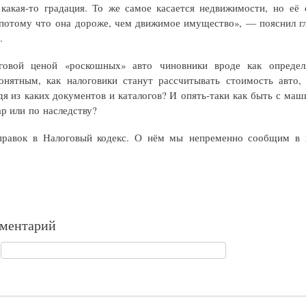
 какая-то градация. То же самое касается недвижимости, но её 
 потому что она дороже, чем движимое имущество», — пояснил г
.
говой ценой «роскошных» авто чиновники вроде как определ
онятным, как налоговики станут рассчитывать стоимость авто,
дя из каких документов и каталогов? И опять-таки как быть с маш
р или по наследству?
правок в Налоговый кодекс. О нём мы непременно сообщим в
мментарий