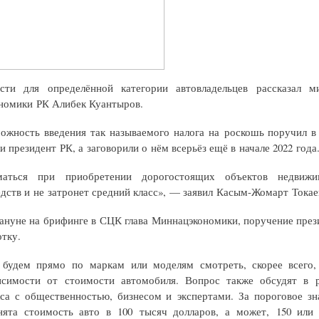
сти для определённой категории автовладельцев рассказал м
ономики РК Алибек Куантыров.
можность введения так называемого налога на роскошь поручил в
 президент РК, а заговорили о нём всерьёз ещё в начале 2022 года
аться при приобретении дорогостоящих объектов недвижи
дств и не затронет средний класс», — заявил Касым-Жомарт Токае
кануне на брифинге в СЦК глава Миннацэкономики, поручение през
отку.
будем прямо по маркам или моделям смотреть, скорее всего,
исимости от стоимости автомобиля. Вопрос также обсудят в 
кса с общественностью, бизнесом и экспертами. За пороговое зн
ята стоимость авто в 100 тысяч долларов, а может, 150 или