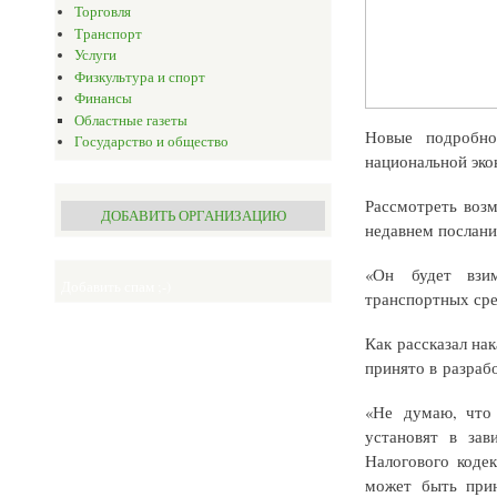
Торговля
Транспорт
Услуги
Физкультура и спорт
Финансы
Областные газеты
Новые подробно
Государство и общество
национальной эк
Рассмотреть воз
ДОБАВИТЬ ОРГАНИЗАЦИЮ
недавнем послании
«Он будет взим
Добавить спам ;-)
транспортных сре
Как рассказал на
принято в разраб
«Не думаю, что 
установят в зав
Налогового коде
может быть прин