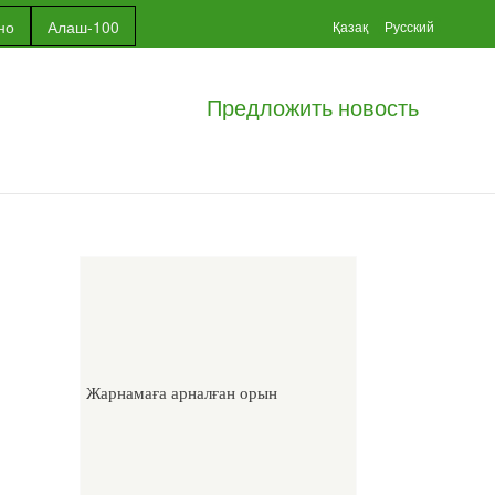
но
Алаш-100
Қазақ
Русский
Предложить новость
Жарнамаға арналған орын