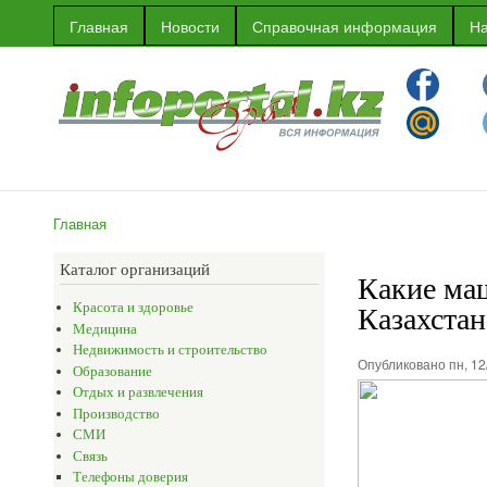
Главная
Новости
Справочная информация
На
Информационный
Информация
портал г.Уральска
об Уральске
и многое
другое
Главная
Вы здесь
Каталог организаций
Какие ма
Казахстан
Красота и здоровье
Медицина
Недвижимость и строительство
Опубликовано пн, 12
Образование
Отдых и развлечения
Производство
СМИ
Связь
Телефоны доверия