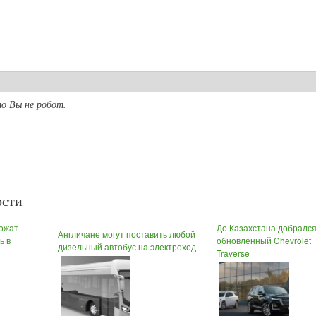
о Вы не робот.
ости
ожат
До Казахстана добралс
Англичане могут поставить любой
ь в
обновлённый Chevrolet
дизельный автобус на электроход
Traverse