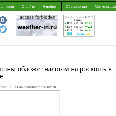
Перейти к
ш город
О сайте
Әдебиет
Объявления
Метко сказа
основному
содержанию
шины обложат налогом на роскошь в
е
/09/2022 - 11:36 пользователем
admin