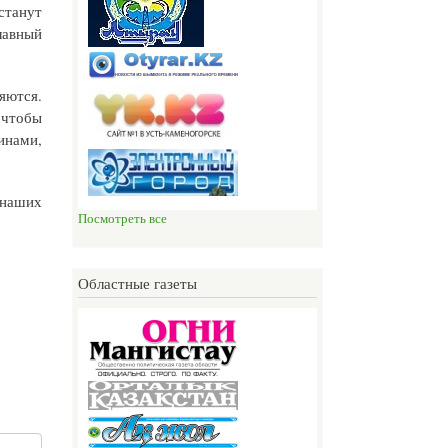
станут
лавный
яются.
 чтобы
инами,
 наших
Посмотреть все
Областные газеты