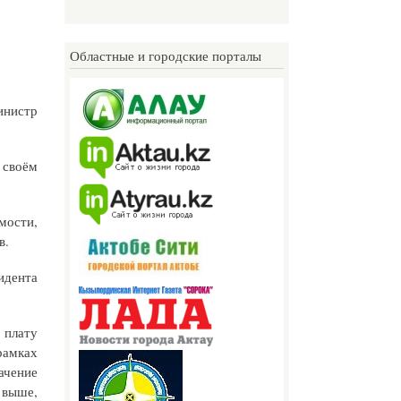
Областные и городские порталы
инистр
 своём
.
мости,
в.
идента
 плату
рамках
ачение
 выше,